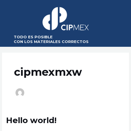
Ir
al
contenido
TODO ES POSIBLE
CON LOS MATERIALES CORRECTOS
cipmexmxw
Hello world!
Hello
world!
Uncategorized
/
cipmexmxw